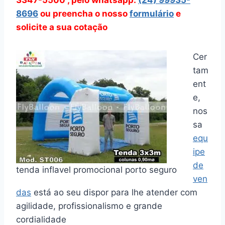
3347-5500 , pelo whatsapp:
(24) 99935-
8696
ou preencha o nosso
formulário
e
solicite a sua cotação
Cer
tam
ent
e,
nos
sa
equ
ipe
de
tenda inflavel promocional porto seguro
ven
das
está ao seu dispor para lhe atender com
agilidade, profissionalismo e grande
cordialidade