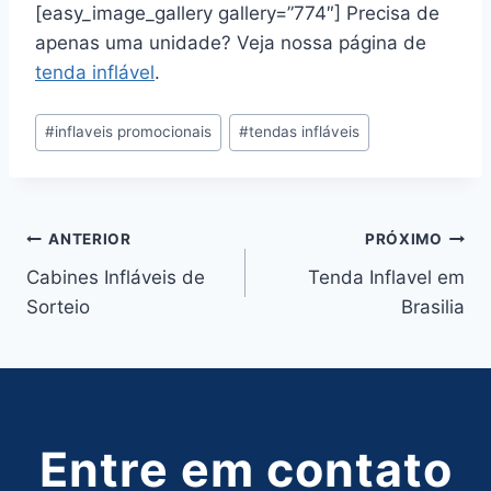
[easy_image_gallery gallery=”774″] Precisa de
apenas uma unidade? Veja nossa página de
tenda inflável
.
Tags
#
inflaveis promocionais
#
tendas infláveis
do
Post:
Navegação
ANTERIOR
PRÓXIMO
Cabines Infláveis de
Tenda Inflavel em
de
Sorteio
Brasilia
Post
Entre em contato