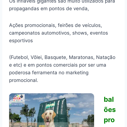
Os infláveis gigantes são muito utilizados para
propagandas em pontos de venda,
Ações promocionais, feirões de veículos,
campeonatos automotivos, shows, eventos
esportivos
(Futebol, Vôlei, Basquete, Maratonas, Natação
e etc) e em pontos comerciais por ser uma
poderosa ferramenta no marketing
promocional.
bal
ões
pro