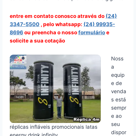
entre em contato conosco através
do
(24)
3347-5500
, pelo whatsapp:
(24) 99935-
8696
ou preencha o nosso
formulário
e
solicite a sua cotação
Noss
a
equip
e de
venda
s está
sempr
e ao
seu
réplicas infláveis promocionais latas
dispor
energy drink infinity