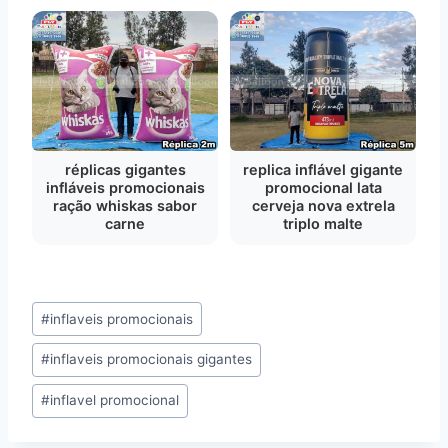
réplicas gigantes
replica inflável gigante
infláveis promocionais
promocional lata
ração whiskas sabor
cerveja nova extrela
carne
triplo malte
Tags
#
inflaveis promocionais
do
#
inflaveis promocionais gigantes
Post:
#
inflavel promocional